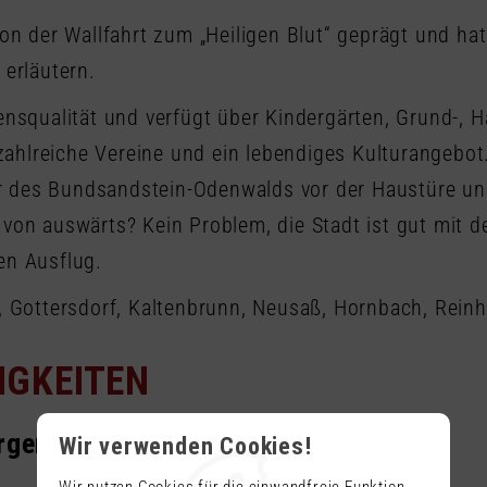
von der Wallfahrt zum „Heiligen Blut“ geprägt und h
 erläutern.
bensqualität und verfügt über Kindergärten, Grund-, 
ahlreiche Vereine und ein lebendiges Kulturangebot.
r des Bundsandstein-Odenwalds vor der Haustüre u
 von auswärts? Kein Problem, die Stadt ist gut mit 
en Ausflug.
, Gottersdorf, Kaltenbrunn, Neusaß, Hornbach, Rein
IGKEITEN
rgermanisch-Rätischer Limes
Wir verwenden Cookies!
Wir nutzen Cookies für die einwandfreie Funktion