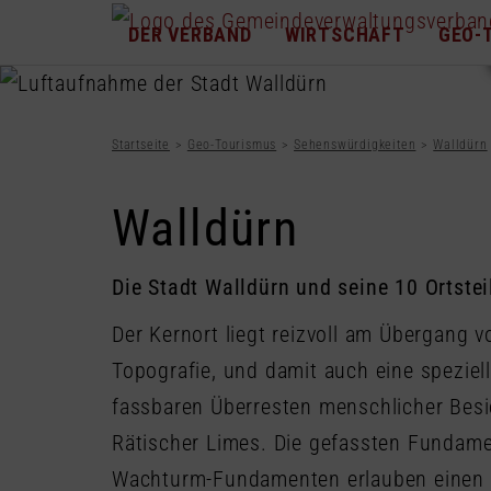
DER VERBAND
WIRTSCHAFT
GEO-
Startseite
Geo-Tourismus
Sehenswürdigkeiten
Walldürn
Walldürn
Die Stadt Walldürn und seine 10 Ortst
Der Kernort liegt reizvoll am Übergang v
Topografie, und damit auch eine speziel
fassbaren Überresten menschlicher Bes
Rätischer Limes. Die gefassten Fundame
Wachturm-Fundamenten erlauben einen gu