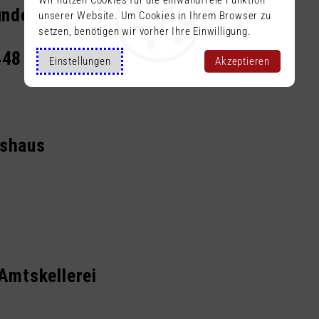
under zu Walldürn
unserer Website. Um Cookies in Ihrem Browser zu
setzen, benötigen wir vorher Ihre Einwilligung.
448
Einstellungen
Akzeptieren
tshaus
 Amtskellerei