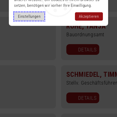
DETAILS
setzen, benötigen wir vorher Ihre Einwilligung.
Einstellungen
Akzeptieren
ROHE, TANJA
Bauordnungsamt
DETAILS
SCHMIEDEL, TIM
Stellv. Geschäftsführe
DETAILS