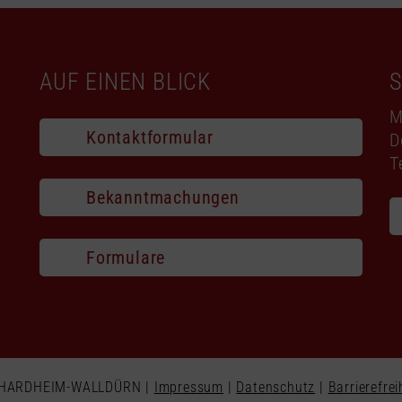
AUF EINEN BLICK
M
Kontaktformular
D
T
Bekanntmachungen
Formulare
d HARDHEIM-WALLDÜRN |
Impressum
|
Datenschutz
|
Barrierefrei