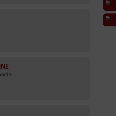
INE
hörde
E