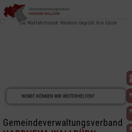
‹
›
Gemeinde­verwaltungs­verband