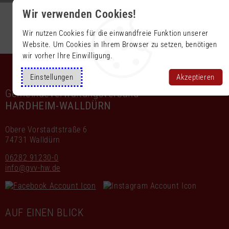
Wir verwenden Cookies!
Wir nutzen Cookies für die einwandfreie Funktion unserer
Website. Um Cookies in Ihrem Browser zu setzen, benötigen
wir vorher Ihre Einwilligung.
Einstellungen
Akzeptieren
Gemeindeverwaltungsverband
HARDHEIM-WALLDÜRN
Obere Vorstadtstraße 6
74731 Walldürn
06282 91230-0
info@gvv-hw.de
AUF EINEN BLICK