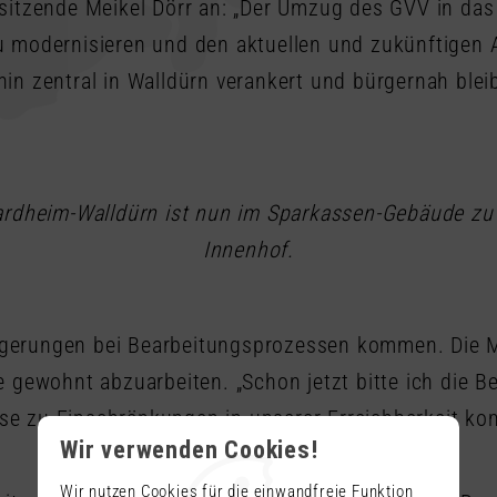
sitzende Meikel Dörr an: „Der Umzug des GVV in das
 modernisieren und den aktuellen und zukünftigen 
n zentral in Walldürn verankert und bürgernah bleibe
dheim-Walldürn ist nun im Sparkassen-Gebäude zu f
Innenhof.
erungen bei Bearbeitungsprozessen kommen. Die Mi
 gewohnt abzuarbeiten. „Schon jetzt bitte ich die 
e zu Einschränkungen in unserer Erreichbarkeit ko
Wir verwenden Cookies!
Wir nutzen Cookies für die einwandfreie Funktion