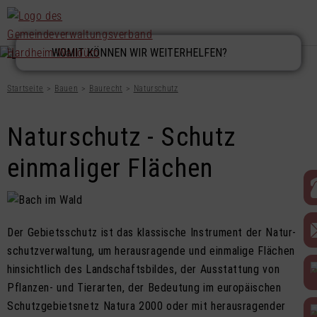
Startseite
Bauen
Baurecht
Naturschutz
Naturschutz - Schutz
einmaliger Flächen
Der Gebiets­­­­schutz ist das klassische Instrument der Natur­­­­
schutz­­­­ver­­­­wal­tung, um heraus­ra­­­­gende und einmalige Flächen
hinsicht­­­­lich des Landschafts­­­­bil­­­­des, der Ausstat­tung von
Pflanzen- und Tierarten, der Bedeutung im europäi­­­­schen
Schutz­­­­ge­­­­biets­­­­netz Natura 2000 oder mit heraus­ra­­­­gen­­­­der