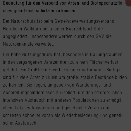
Bedeutung für den Verbund von Arten- und Biotop­­­­schutz­flä­
chen gesetzlich schützen zu können.
Der Naturschutz ist beim Gemeindeverwaltungsverband
Hardheim-Walldürn bei unserer Baurechtsbehörde
angegliedert. Insbesondere werden durch den GVV die
Naturdenkmale verwaltet.
Der hohe Nutzungs­­­­­druck hat, besonders in Ballungs­­­räu­­­men,
in den vergan­­­ge­­­nen Jahrzehn­ten zu einem Flächen­­­ver­­­lust
geführt. Ein Großteil der verblei­­­ben­­­den naturnahen Biotope
sind für viele Arten zu klein um große, stabile Bestände bilden
zu können. Sie liegen, umgeben von Wanderungs- und
Ausbrei­tungs­­­hin­­­der­­­nis­­­sen zu isoliert, um den erfor­­­der­­­li­chen
intensiven Austausch mit anderen Popula­tio­­­nen zu ermög­­­li­
chen. Lokales Aussterben und genetische Verarmung
schreiten schneller voran als Wieder­­­­­be­­­sie­­­de­­­lung und geneti­­­
scher Austausch.