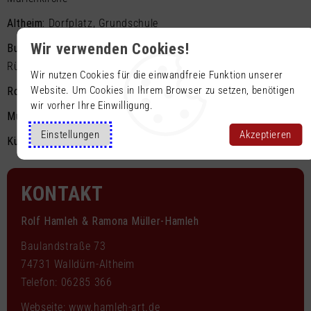
Altheim:
Dorfplatz, Grundschule
Wir verwenden Cookies!
Buchen:
Rathaus, AOK, Frankenlandhalle, Zehntscheune,
Rüdt’schen Eck
Wir nutzen Cookies für die einwandfreie Funktion unserer
Website. Um Cookies in Ihrem Browser zu setzen, benötigen
Rosenberg:
Rathaus
wir vorher Ihre Einwilligung.
Mudau
: Sparkasse
Einstellungen
Akzeptieren
Künzelsau:
Volksbank
KONTAKT
Rolf Hamleh & Ramona Müller-Hamleh
Baulandstraße 73
74731 Walldürn-Altheim
Telefon: 06285 366
Webseite:
www.hamleh-art.de