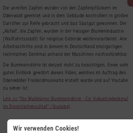
Die unreifen Zapfen wurden von den Zapfenpflückern im
Odenwald geerntet und in dem Gebäude kontrolliert in großen
Darröfen zur Reife gebracht und das Saatgut gewonnen. Der
„Abfall“, die Zapfen, wurden in der hiesigen Blumenindustrie
(Wallfahrtsstadt) für religiöse Gebinde weiterverarbeitet. Alle
Arbeitsschritte sind in diesem in Deutschland einzigartigen
technischen Denkmal anhand der Maschinen nachvollziehbar.
Die Bummerndörre ist derzeit nicht zu besichtigen. Einen sehr
guten Einblick gewährt dieses Video, welches im Auftrag des
Odenwälder Freilandmuseums erstellt wurde und auf Youtube
zu sehen ist:
Link zu "Die Walldürner Bummerndörre - Ein Industriedenkmal
im Dornröschenschlaf" (Youtube)
Wir verwenden Cookies!